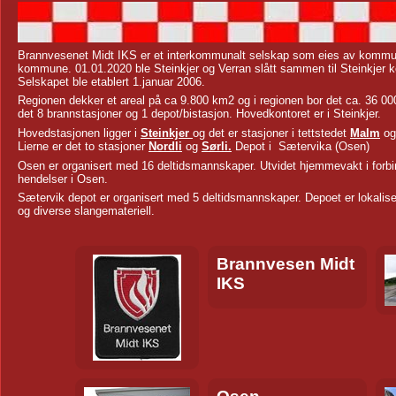
Brannvesenet Midt IKS er et interkommunalt selskap som eies av kommun
kommune. 01.01.2020 ble Steinkjer og Verran slått sammen til Steinkjer
Selskapet ble etablert 1.januar 2006.
Regionen dekker et areal på ca 9.800 km2 og i regionen bor det ca. 36 000
det 8 brannstasjoner og 1 depot/bistasjon. Hovedkontoret er i Steinkjer.
Hovedstasjonen ligger i
Steinkjer
og det er stasjoner i tettstedet
Malm
og
Lierne er det to stasjoner
Nordli
og
Sørli.
Depot i Sætervika (Osen)
Osen er organisert med 16 deltidsmannskaper. Utvidet hjemmevakt i forbi
hendelser i Osen.
Sætervik depot er organisert med 5 deltidsmannskaper. Depoet er lokalis
og diverse slangemateriell.
Brannvesen Midt
IKS